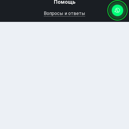
Помощь
Вопросы и ответы
Гид по Авиабилетам
Гид по Ж/Д билетам
Мой Пробилет
Регистрация
Мои заказы
Оплата заказа
Контактная информация
+7 (727) 346 74 74