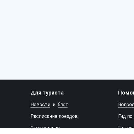
Для туриста
Помо
Новости
и
блог
Вопро
Расписание поездов
Гид по
Страхование
Гид по