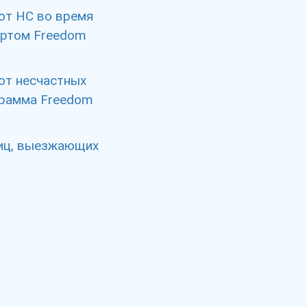
от НС во время
ортом Freedom
от несчастных
грамма Freedom
лиц, выезжающих