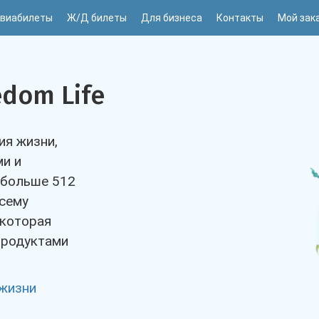
виабилеты
Ж/Д билеты
Для бизнеса
Контакты
Мой зак
edom Life
ия жизни,
и и
 больше 512
всему
 которая
продуктами
 жизни