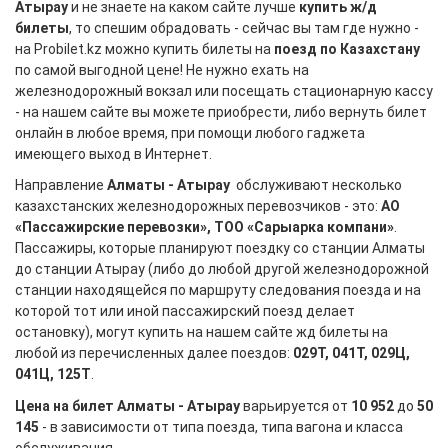
Атырау
и не знаете на каком сайте лучше
купить ж/д
билеты
, то спешим обрадовать - сейчас вы там где нужно -
на Probilet.kz можно купить билеты на
поезд по Казахстану
по самой выгодной цене! Не нужно ехать на
железнодорожный вокзал или посещать стационарную кассу
- на нашем сайте вы можете приобрести, либо вернуть билет
онлайн в любое время, при помощи любого гаджета
имеющего выход в Интернет.
Направление
Алматы - Атырау
обслуживают несколько
казахстанских железнодорожных перевозчиков - это:
АО
«Пассажирские перевозки», ТОО «Сарыарка компани»
.
Пассажиры, которые планируют поездку со станции Алматы
до станции Атырау (либо до любой другой железнодорожной
станции находящейся по маршруту следования поезда и на
которой тот или иной пассажирский поезд делает
остановку), могут купить на нашем сайте жд билеты на
любой из перечисленных далее поездов:
029Т, 041Т, 029Ц,
041Ц, 125Т
.
Цена на билет Алматы - Атырау
варьируется от
10 952
до
50
145
- в зависимости от типа поезда, типа вагона и класса
обслуживания.