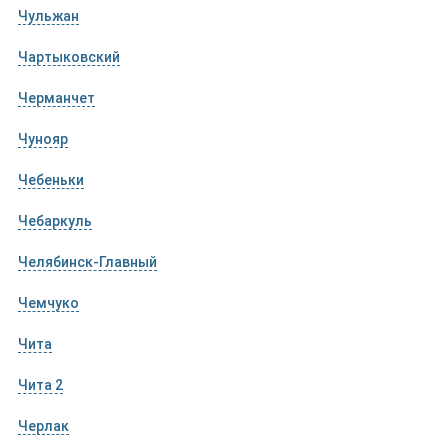
Чульжан
Чартыковский
Черманчет
Чунояр
Чебеньки
Чебаркуль
Челябинск-Главный
Чемчуко
Чита
Чита 2
Черлак