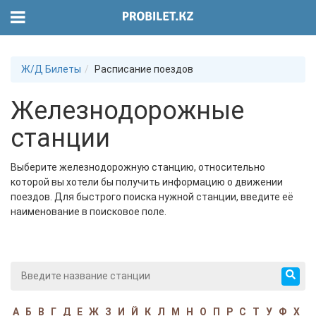
Ж/Д Билеты
Расписание поездов
Железнодорожные
станции
Выберите железнодорожную станцию, относительно
которой вы хотели бы получить информацию о движении
поездов. Для быстрого поиска нужной станции, введите её
наименование в поисковое поле.
А
Б
В
Г
Д
Е
Ж
З
И
Й
К
Л
М
Н
О
П
Р
С
Т
У
Ф
Х