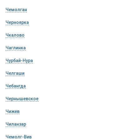
Чемолган
Черноярка
Чкалово
Чаглинка
Чурбай-Нура
Челгаши
Чебангда
Чернышевское
Чижев
Чиланзар
Чемолг-Вив