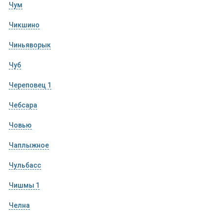
Чум
Чикшино
Чиньяворык
Чуб
Череповец 1
Чебсара
Човью
Чаплыжное
Чульбасс
Чишмы 1
Челна