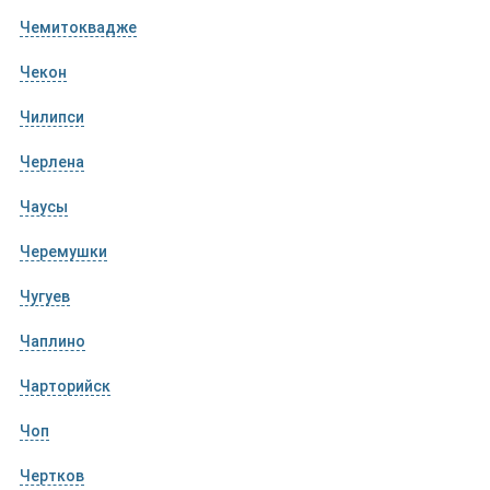
Чемитоквадже
Чекон
Чилипси
Черлена
Чаусы
Черемушки
Чугуев
Чаплино
Чарторийск
Чоп
Чертков