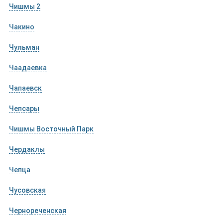
Чишмы 2
Чакино
Чульман
Чаадаевка
Чапаевск
Чепсары
Чишмы Восточный Парк
Чердаклы
Чепца
Чусовская
Чернореченская