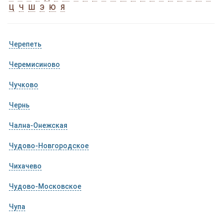
Ц
Ч
Ш
Э
Ю
Я
Черепеть
Черемисиново
Чучково
Чернь
Чална-Онежская
Чудово-Новгородское
Чихачево
Чудово-Московское
Чупа