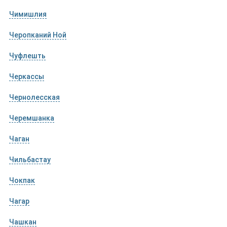
Чимишлия
Черопканий Ной
Чуфлешть
Черкассы
Чернолесская
Черемшанка
Чаган
Чильбастау
Чокпак
Чагар
Чашкан