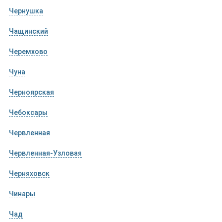
Чернушка
Чащинский
Черемхово
Чуна
Черноярская
Чебоксары
Червленная
Червленная-Узловая
Черняховск
Чинары
Чад