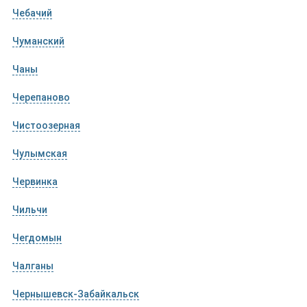
Чебачий
Чуманский
Чаны
Черепаново
Чистоозерная
Чулымская
Червинка
Чильчи
Чегдомын
Чалганы
Чернышевск-Забайкальск