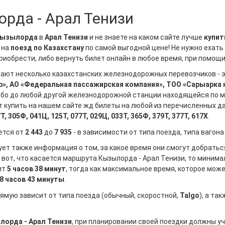
рда - Арал Тенизи
ызылорда
в
Арал Тенизи
и не знаете на каком сайте лучше
купит
ы на
поезд по Казахстану
по самой выгодной цене! Не нужно ехат
риобрести, либо вернуть билет онлайн в любое время, при помощ
ют несколько казахстанских железнодорожных перевозчиков - э
», АО «Федеральная пассажирская компания», ТОО «Сарыарка
ибо до любой другой железнодорожной станции находящейся по м
т купить на нашем сайте жд билеты на любой из перечисленных д
7Т, 305Ф, 041Ц, 125Т, 077Т, 029Ц, 033Т, 365Ф, 379Т, 377Т, 617Х
.
ется от
2 443
до
7 935
- в зависимости от типа поезда, типа вагон
ует также информация о том, за какое время они смогут добрат
 вот, что касается маршрута Кызылорда - Арал Тенизи, то миним
ит
5 часов 38 минут
, тогда как максимальное время, которое мож
8 часов 43 минуты
.
ямую зависит от типа поезда (обычный, скоростной,
Talgo
), а т
лорда - Арал Тенизи
, при планировании своей поездки должны уч