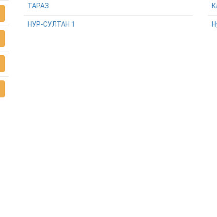
ТАРАЗ
К
НУР-СУЛТАН 1
Н