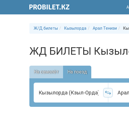
А
Ж/Д билеты
Кызылорда
Арал Тенизи
Кы
ЖД БИЛЕТЫ Кызылор
На самолёт
На поезд