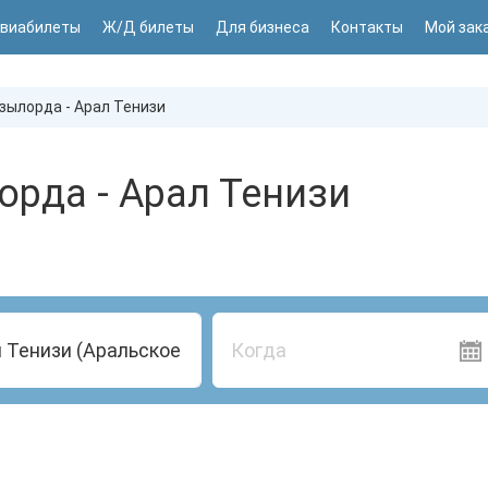
виабилеты
Ж/Д билеты
Для бизнеса
Контакты
Мой зак
зылорда - Арал Тенизи
да - Арал Тенизи
Когда