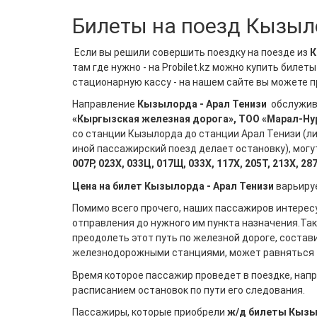
Билеты на поезд Кызыло
Если вы решили совершить поездку на поезде из
К
там где нужно - на Probilet.kz можно купить билет
стационарную кассу - на нашем сайте вы можете п
Направление
Кызылорда - Арал Тенизи
обслужива
«Кыргызская железная дорога», ТОО «Марал-Нур
со станции Кызылорда до станции Арал Тенизи (л
иной пассажирский поезд делает остановку), могу
007Р, 023Х, 033Ц, 017Щ, 033Х, 117Х, 205Т, 213Х, 28
Цена на билет Кызылорда - Арал Тенизи
варьиру
Помимо всего прочего, наших пассажиров интерес
отправления до нужного им пункта назначения.Так
преодолеть этот путь по железной дороге, состав
железнодорожными станциями, может равняться
Время которое пассажир проведет в поездке, напр
расписанием остановок по пути его следования.
Пассажиры, которые приобрели
ж/д билеты Кызы