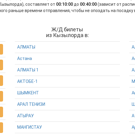
Кызылорда), составляет от
00:10:00
до
00:40:00
(зависит от распи
го раньше времени отправления, чтобы не опоздать на посадку в
Ж/Д билеты
из Кызылорда в:
АЛМАТЫ
А
Астана
А
АЛМАТЫ 1
А
АКТОБЕ-1
М
ШЫМКЕНТ
А
АРАЛ ТЕНИЗИ
Ш
АТЫРАУ
А
МАНГИСТАУ
А