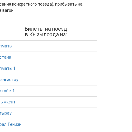
сания конкретного поезда), прибывать на
 вагон.
Билеты на поезд
в Кызылорда из:
лматы
стана
лматы 1
ангистау
ктобе-1
ымкент
тырау
рал Тенизи