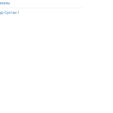
азалы
ур-Султан 1