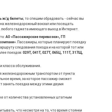
ь ж/д билеты
, то спешим обрадовать - сейчас вы
ь на железнодорожный вокзал или посещать
и любого гаджета имеющего выход в Интернет.
то:
АО «Пассажирские перевозки», ГП
 компани»
. Пассажиры, которые планируют поездку
аршруту следования поезда и на которой тот или
алее поездов:
029Т, 041Т, 027Т, 065Ц, 111Т, 317Щ,
а и класса обслуживания.
ься железнодорожным транспортом от пункта
альное время, за которое пассажир сможет
ет занять поездка между этими двумя
акже от количества установленных штатным
итывать, что несмотря на то, что время стоянки