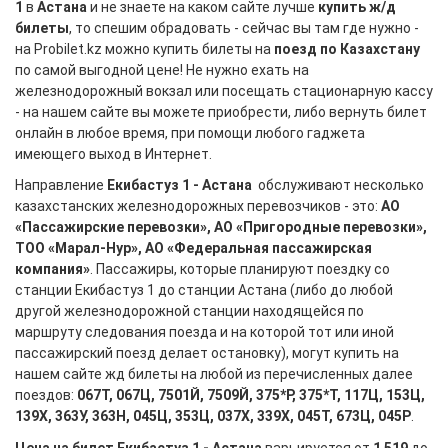
1
в
Астана
и не знаете на каком сайте лучше
купить ж/д
билеты
, то спешим обрадовать - сейчас вы там где нужно -
на Probilet.kz можно купить билеты на
поезд по Казахстану
по самой выгодной цене! Не нужно ехать на
железнодорожный вокзал или посещать стационарную кассу
- на нашем сайте вы можете приобрести, либо вернуть билет
онлайн в любое время, при помощи любого гаджета
имеющего выход в Интернет.
Направление
Екибастуз 1 - Астана
обслуживают несколько
казахстанских железнодорожных перевозчиков - это:
АО
«Пассажирские перевозки», АО «Пригородные перевозки»,
ТОО «Марал-Нур», АО «Федеральная пассажирская
компания»
. Пассажиры, которые планируют поездку со
станции Екибастуз 1 до станции Астана (либо до любой
другой железнодорожной станции находящейся по
маршруту следования поезда и на которой тот или иной
пассажирский поезд делает остановку), могут купить на
нашем сайте жд билеты на любой из перечисленных далее
поездов:
067Т, 067Ц, 7501Й, 7509Й, 375*Р, 375*Т, 117Ц, 153Ц,
139Х, 363У, 363Н, 045Ц, 353Ц, 037Х, 339Х, 045Т, 673Ц, 045Р
.
Цена на билет Екибастуз 1 - Астана
варьируется от
1 519
до