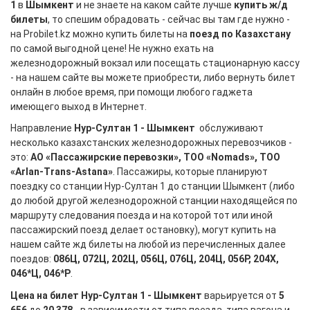
1
в
Шымкент
и не знаете на каком сайте лучше
купить ж/д
билеты
, то спешим обрадовать - сейчас вы там где нужно -
на Probilet.kz можно купить билеты на
поезд по Казахстану
по самой выгодной цене! Не нужно ехать на
железнодорожный вокзал или посещать стационарную кассу
- на нашем сайте вы можете приобрести, либо вернуть билет
онлайн в любое время, при помощи любого гаджета
имеющего выход в Интернет.
Направление
Нур-Султан 1 - Шымкент
обслуживают
несколько казахстанских железнодорожных перевозчиков -
это:
АО «Пассажирские перевозки», ТОО «Nomads», ТОО
«Arlan-Trans-Astana»
. Пассажиры, которые планируют
поездку со станции Нур-Султан 1 до станции Шымкент (либо
до любой другой железнодорожной станции находящейся по
маршруту следования поезда и на которой тот или иной
пассажирский поезд делает остановку), могут купить на
нашем сайте жд билеты на любой из перечисленных далее
поездов:
086Ц, 072Ц, 202Ц, 056Ц, 076Ц, 204Ц, 056Р, 204Х,
046*Ц, 046*Р
.
Цена на билет Нур-Султан 1 - Шымкент
варьируется от
5
656
до
20 378
- в зависимости от типа поезда, типа вагона и