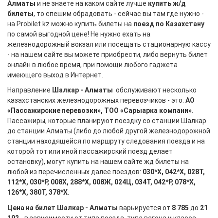
Алматы
и не знаете на каком сайте лучше
купить ж/д
билеты
, то спешим обрадовать - сейчас вы там где нужно -
на Probilet.kz можно купить билеты на
поезд по Казахстану
по самой выгодной цене! Не нужно ехать на
железнодорожный вокзал или посещать стационарную кассу
- на нашем сайте вы можете приобрести, либо вернуть билет
онлайн в любое время, при помощи любого гаджета
имеющего выход в Интернет.
Направление
Шалкар - Алматы
обслуживают несколько
казахстанских железнодорожных перевозчиков - это:
АО
«Пассажирские перевозки», ТОО «Сарыарка компани»
.
Пассажиры, которые планируют поездку со станции Шалкар
до станции Алматы (либо до любой другой железнодорожной
станции находящейся по маршруту следования поезда и на
которой тот или иной пассажирский поезд делает
остановку), могут купить на нашем сайте жд билеты на
любой из перечисленных далее поездов:
030*Х, 042*Х, 028Т,
112*Х, 030*Р, 008Х, 288*Х, 008Ж, 024Ц, 034Т, 042*Р, 078*Х,
126*Х, 380Т, 378*Х
.
Цена на билет Шалкар - Алматы
варьируется от
8 785
до
21
192
- в зависимости от типа поезда, типа вагона и класса