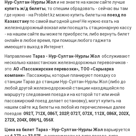
Нур-Султан-Нурлы Жол
и не знаете на каком сайте лучше
купить ж/д билеты
, то спешим обрадовать - сейчас вы там
где нужно - на Probilet.kz можно купить билеты на
поезд по
Казахстану
по самой выгодной цене! Не нужно ехать на
железнодорожный вокзал или посещать стационарную кассу
- на нашем сайте вы можете приобрести, либо вернуть билет
онлайн в любое время, при помощи любого гаджета
имеющего выход в Интернет.
Направление
Тараз - Нур-Султан-Нурлы Жол
обслуживают
несколько казахстанских железнодорожных перевозчиков -
это:
АО «Пассажирские перевозки», ТОО «Сарыарка
компани»
. Пассажиры, которые планируют поездку со
станции Тараз до станции Нур-Султан-Нурлы Жол (либо до
любой другой железнодорожной станции находящейся по
маршруту следования поезда и на которой тот или иной
пассажирский поезд делает остановку), могут купить на
нашем сайте жд билеты на любой из перечисленных далее
поездов:
092Т, 712Х, 086Т, 202Р, 072Т, 072Х, 112Х, 086Х, 202Х,
272Х, 204Х, 086*Ц, 056Х
.
Цена на билет Тараз - Нур-Султан-Нурлы Жол
варьируется
от
6 273
до
33 075
- в зависимости от типа поезда, типа