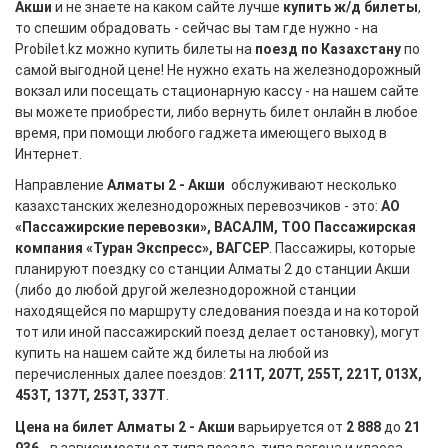
Акши
и не знаете на каком сайте лучше
купить ж/д билеты
,
то спешим обрадовать - сейчас вы там где нужно - на
Probilet.kz можно купить билеты на
поезд по Казахстану
по
самой выгодной цене! Не нужно ехать на железнодорожный
вокзал или посещать стационарную кассу - на нашем сайте
вы можете приобрести, либо вернуть билет онлайн в любое
время, при помощи любого гаджета имеющего выход в
Интернет.
Направление
Алматы 2 - Акши
обслуживают несколько
казахстанских железнодорожных перевозчиков - это:
АО
«Пассажирские перевозки», ВАСАЛМ, ТОО Пассажирская
компания «Туран Экспресс», ВАГСЕР
. Пассажиры, которые
планируют поездку со станции Алматы 2 до станции Акши
(либо до любой другой железнодорожной станции
находящейся по маршруту следования поезда и на которой
тот или иной пассажирский поезд делает остановку), могут
купить на нашем сайте жд билеты на любой из
перечисленных далее поездов:
211Т, 207Т, 255Т, 221Т, 013Х,
453Т, 137Т, 253Т, 337Т
.
Цена на билет Алматы 2 - Акши
варьируется от
2 888
до
21
936
- в зависимости от типа поезда, типа вагона и класса