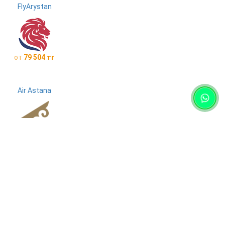
FlyArystan
от
79 504 тг
Air Astana
от
82 039 тг
Lufthansa