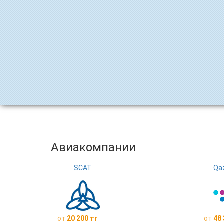
Авиакомпании
SCAT
Qaz
от
20 200 тг
от
48 