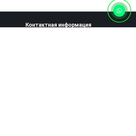
Контактная информация
+7 (727) 346 74 74
Написать нам сообщение
Наш
Наш
Мы
Мы
Facebook
Twitter
на
в
Youtube
Instagram
иложение