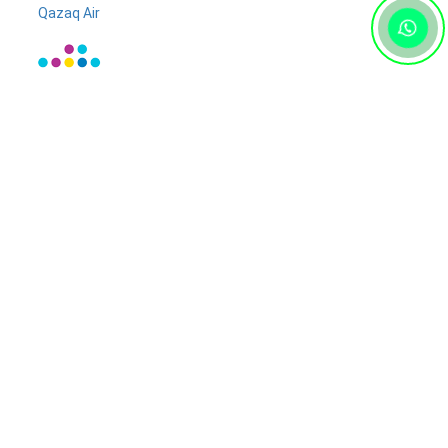
Qazaq Air
от
26 510 тг
Для туриста
Новости
и
блог
Расписание поездов
Страхование
Помощь
Вопросы и ответы