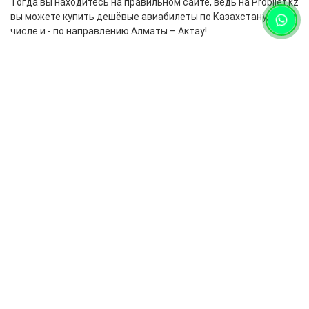
Тогда вы находитесь на правильном сайте, ведь на Probilet.kz
вы можете купить дешёвые авиабилеты по Казахстану, в том
числе и - по направлению Алматы – Актау!
Для путешественников, решивших
купить авиабилеты Алматы –
Актау, мы подготовили небольшую
справку об Актау - знойном городе-
порте, раскинувшемся на берегу
Каспийского моря
Молодой город Актау, расположенный в юго-западной части
Казахстана, является центром нефтегазовой
промышленности и крупным портом Каспийского моря. Резко
континентальный климат, присущий городу Актау, имеет все
признаки пустынного: летом температура воздуха может
подняться до +45 градусов. Однако, это не помеха для тех,