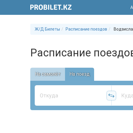
А
Ж/Д Билеты
Расписание поездов
Водзисла
Расписание поездов
На самолёт
На поезд