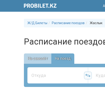
А
Ж/Д Билеты
Расписание поездов
Жаслык
Расписание поездо
На самолёт
На поезд