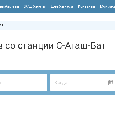
виабилеты
Ж/Д билеты
Для бизнеса
Контакты
Мой зак
ат
 со станции С-Агаш-Бат
Когда