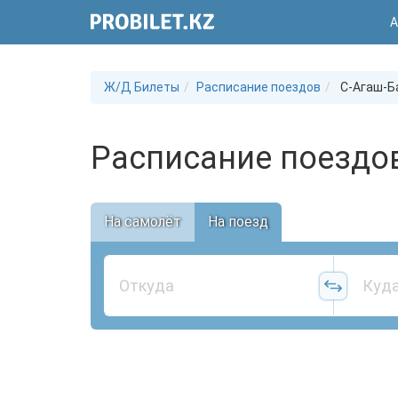
А
Ж/Д Билеты
Расписание поездов
С-Агаш-Б
Расписание поездов
На самолёт
На поезд