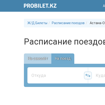
А
Ж/Д Билеты
Расписание поездов
Астана-О
Расписание поездов
На самолёт
На поезд