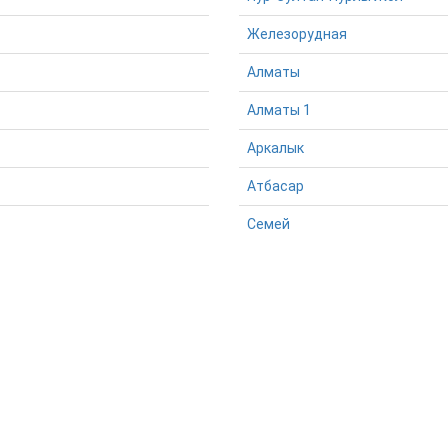
Железорудная
Алматы
Алматы 1
Аркалык
Атбасар
Семей