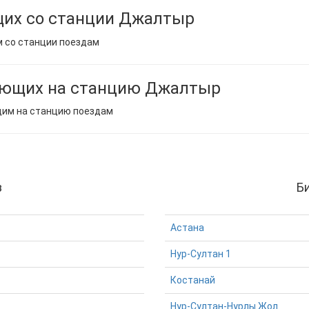
щих со станции Джалтыр
м со станции поездам
ающих на станцию Джалтыр
щим на станцию поездам
з
Б
Астана
Нур-Султан 1
Костанай
Нур-Султан-Нурлы Жол