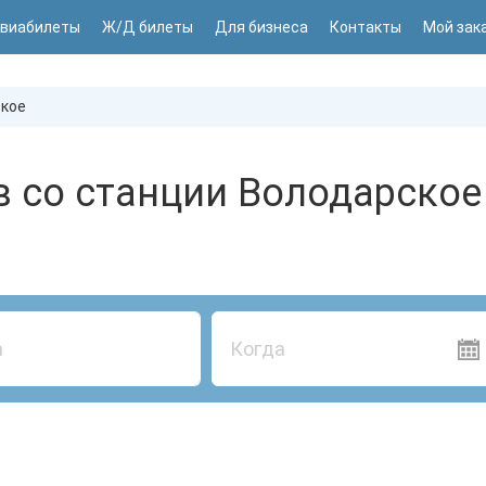
виабилеты
Ж/Д билеты
Для бизнеса
Контакты
Мой зак
кое
в со станции Володарское
Когда