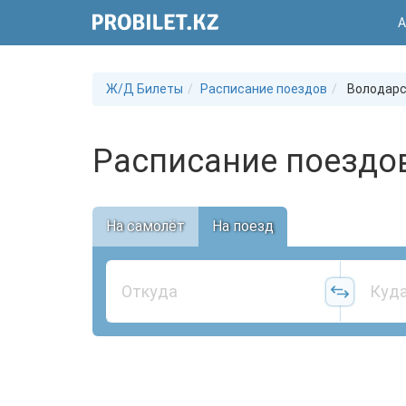
А
Ж/Д Билеты
Расписание поездов
Володарс
Расписание поездо
На самолёт
На поезд