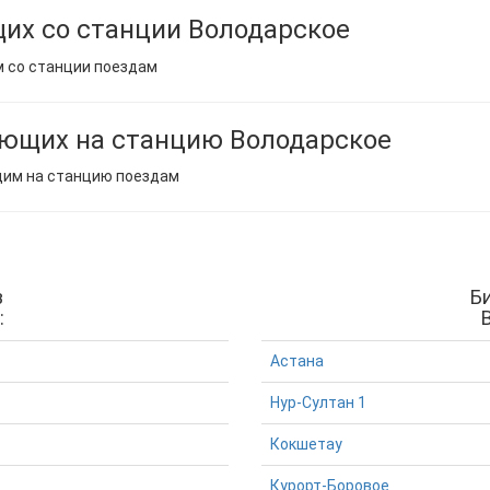
их со станции Володарское
м со станции поездам
ющих на станцию Володарское
щим на станцию поездам
з
Б
:
Астана
Нур-Султан 1
Кокшетау
Курорт-Боровое