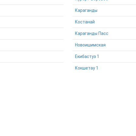
Караганды
Костанай
Караганды Пасс
Новоишимская
Екибастуз 1
Кокшетау 1