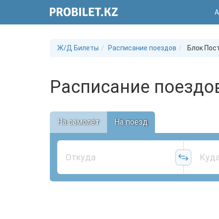
А
Ж/Д Билеты
Расписание поездов
Блок Пост
Расписание поездов
На самолёт
На поезд