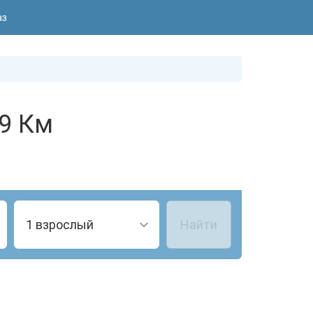
аз
39 Км
1 взрослый
Найти