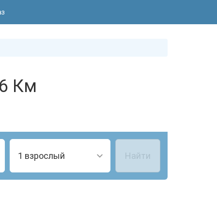
аз
66 Км
1 взрослый
Найти