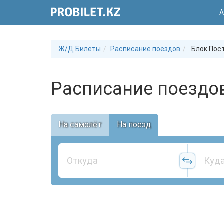
А
Ж/Д Билеты
Расписание поездов
Блок Пост
Расписание поездов
На самолёт
На поезд