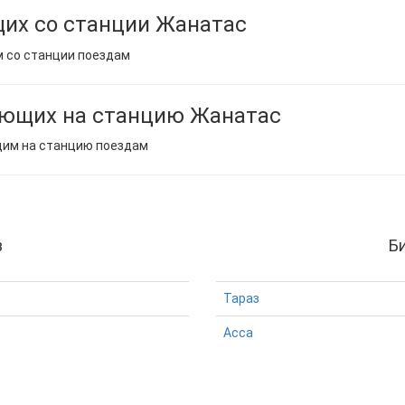
их со станции Жанатас
м со станции поездам
ающих на станцию Жанатас
щим на станцию поездам
з
Б
Тараз
Асса