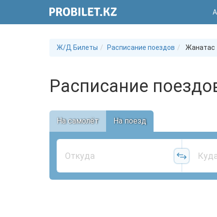
А
Ж/Д Билеты
Расписание поездов
Жанатас
Расписание поездо
На самолёт
На поезд