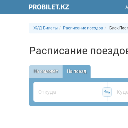
А
Ж/Д Билеты
Расписание поездов
Блок Пост
Расписание поездов
На самолёт
На поезд