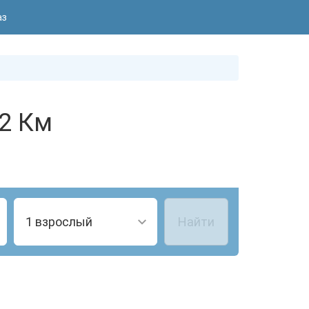
аз
02 Км
1 взрослый
Найти