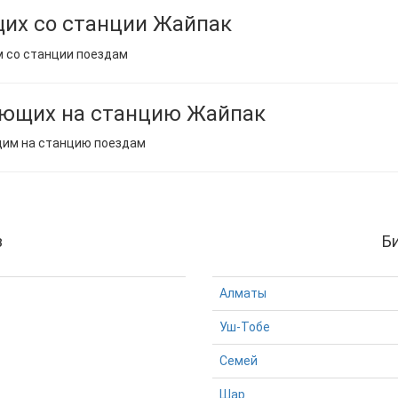
их со станции Жайпак
м со станции поездам
ающих на станцию Жайпак
щим на станцию поездам
з
Б
Алматы
Уш-Тобе
Семей
Шар