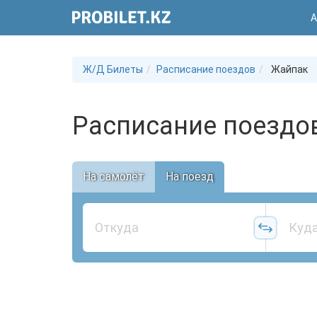
А
Ж/Д Билеты
Расписание поездов
Жайпак
Расписание поездо
На самолёт
На поезд