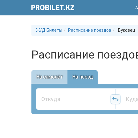
А
Ж/Д Билеты
Расписание поездов
Буковец
Расписание поездов
На самолёт
На поезд