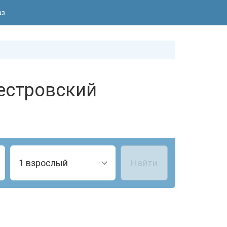
аз
естровский
1 взрослый
Найти