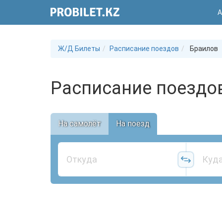
А
Ж/Д Билеты
Расписание поездов
Браилов
Расписание поездо
На самолёт
На поезд