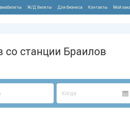
виабилеты
Ж/Д билеты
Для бизнеса
Контакты
Мой зак
в со станции Браилов
Когда