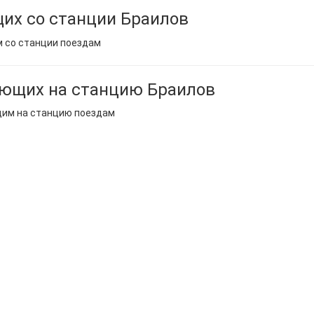
их со станции Браилов
м со станции поездам
ающих на станцию Браилов
щим на станцию поездам