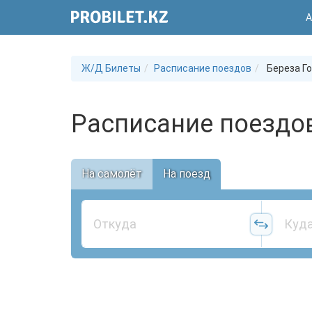
А
Ж/Д Билеты
Расписание поездов
Береза Г
Расписание поездов
На самолёт
На поезд