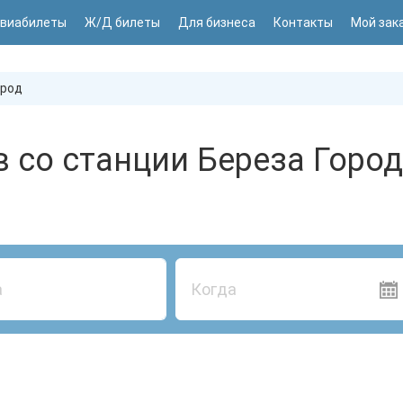
виабилеты
Ж/Д билеты
Для бизнеса
Контакты
Мой зак
ород
 со станции Береза Город
Когда