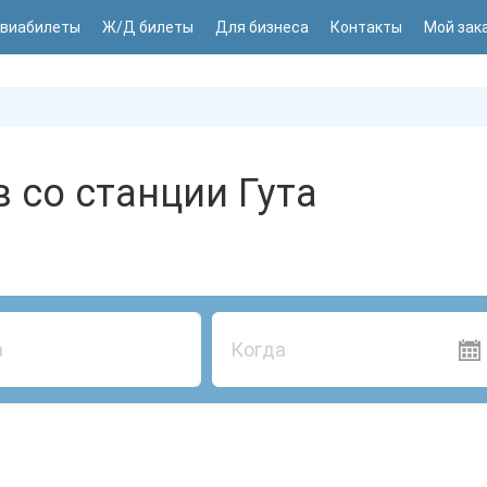
виабилеты
Ж/Д билеты
Для бизнеса
Контакты
Мой зак
 со станции Гута
Когда