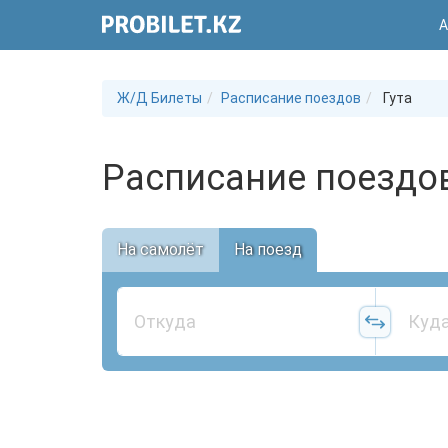
А
Ж/Д Билеты
Расписание поездов
Гута
Расписание поездов
На самолёт
На поезд