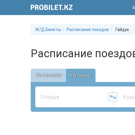
А
Ж/Д Билеты
Расписание поездов
Гайдук
Расписание поездов
На самолёт
На поезд