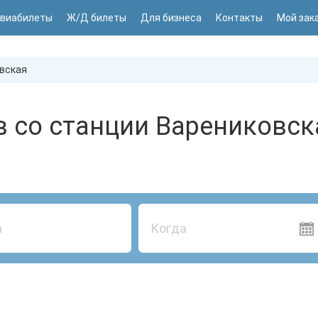
виабилеты
Ж/Д билеты
Для бизнеса
Контакты
Мой зак
вская
в со станции Варениковск
Когда