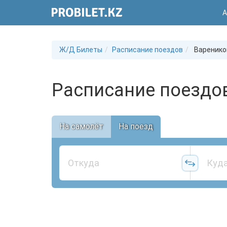
А
Ж/Д Билеты
Расписание поездов
Варенико
Расписание поездо
На самолёт
На поезд