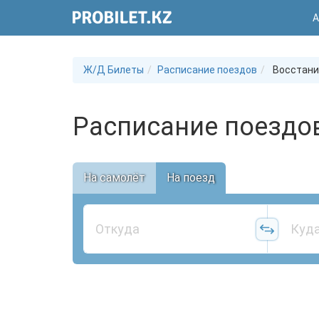
А
Ж/Д Билеты
Расписание поездов
Восстани
Расписание поездо
На самолёт
На поезд