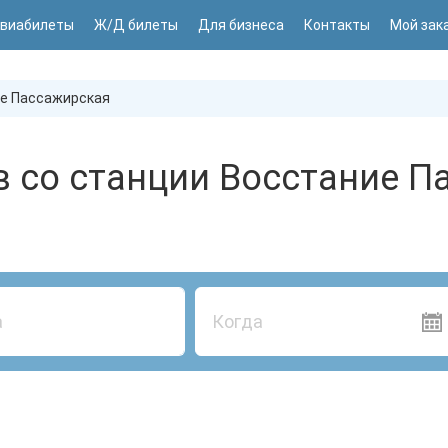
виабилеты
Ж/Д билеты
Для бизнеса
Контакты
Мой зак
е Пассажирская
в со станции Восстание П
Когда