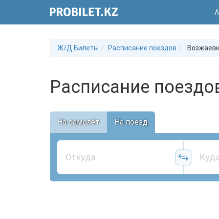
А
Ж/Д Билеты
Расписание поездов
Возжаев
Расписание поездо
На самолёт
На поезд