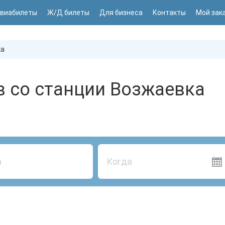
виабилеты
Ж/Д билеты
Для бизнеса
Контакты
Мой зак
ка
в со станции Возжаевка
Когда