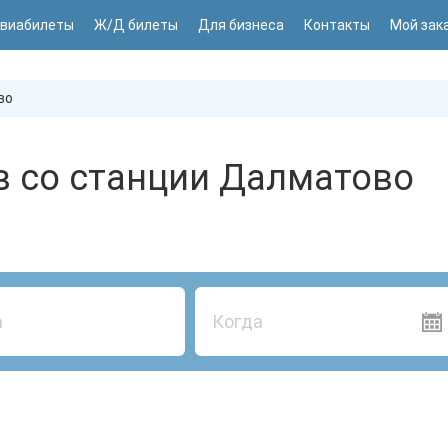
виабилеты
Ж/Д билеты
Для бизнеса
Контакты
Мой зак
во
в со станции Далматово
Когда