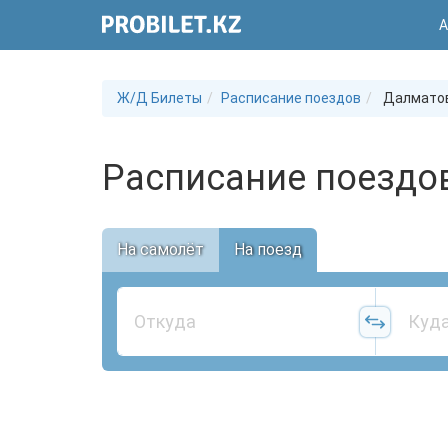
А
Ж/Д Билеты
Расписание поездов
Далмато
Расписание поездо
На самолёт
На поезд