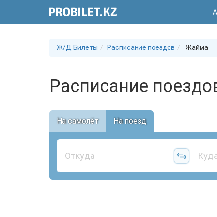
А
Ж/Д Билеты
Расписание поездов
Жайма
Расписание поездо
На самолёт
На поезд