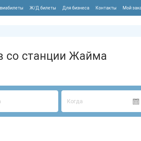
виабилеты
Ж/Д билеты
Для бизнеса
Контакты
Мой зак
в со станции Жайма
Когда