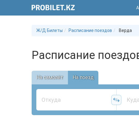
А
Ж/Д Билеты
Расписание поездов
Верда
Расписание поездов
На самолёт
На поезд