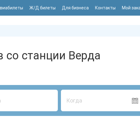
виабилеты
Ж/Д билеты
Для бизнеса
Контакты
Мой зак
 со станции Верда
Когда