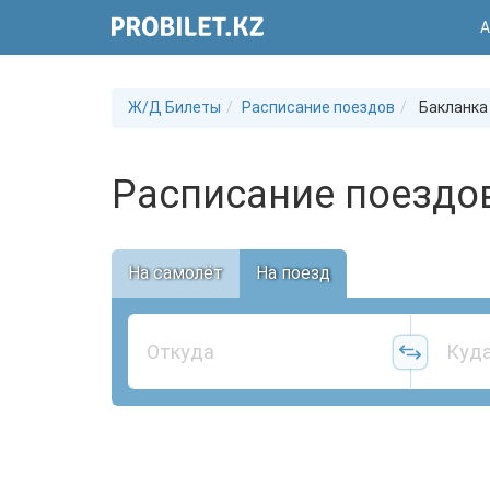
А
Ж/Д Билеты
Расписание поездов
Бакланка
Расписание поездов
На самолёт
На поезд