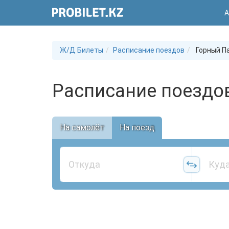
А
Ж/Д Билеты
Расписание поездов
Горный П
Расписание поездов
На самолёт
На поезд