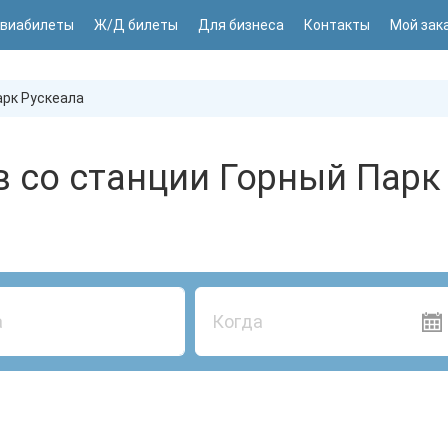
виабилеты
Ж/Д билеты
Для бизнеса
Контакты
Мой зак
арк Рускеала
 со станции Горный Парк
Когда