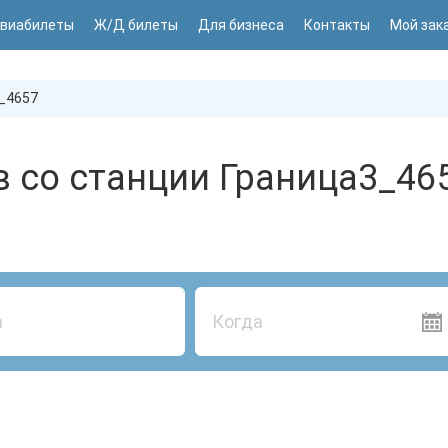
виабилеты
Ж/Д билеты
Для бизнеса
Контакты
Мой зак
_4657
 со станции Граница3_46
Когда