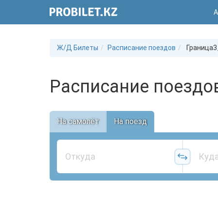
А
Ж/Д Билеты
Расписание поездов
Граница3
Расписание поездов
На самолёт
На поезд