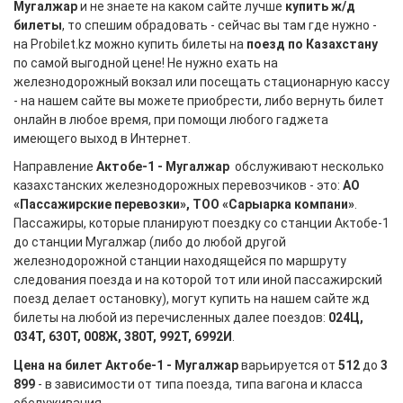
Мугалжар
и не знаете на каком сайте лучше
купить ж/д
билеты
, то спешим обрадовать - сейчас вы там где нужно -
на Probilet.kz можно купить билеты на
поезд по Казахстану
по самой выгодной цене! Не нужно ехать на
железнодорожный вокзал или посещать стационарную кассу
- на нашем сайте вы можете приобрести, либо вернуть билет
онлайн в любое время, при помощи любого гаджета
имеющего выход в Интернет.
Направление
Актобе-1 - Мугалжар
обслуживают несколько
казахстанских железнодорожных перевозчиков - это:
АО
«Пассажирские перевозки», ТОО «Сарыарка компани»
.
Пассажиры, которые планируют поездку со станции Актобе-1
до станции Мугалжар (либо до любой другой
железнодорожной станции находящейся по маршруту
следования поезда и на которой тот или иной пассажирский
поезд делает остановку), могут купить на нашем сайте жд
билеты на любой из перечисленных далее поездов:
024Ц,
034Т, 630Т, 008Ж, 380Т, 992Т, 6992И
.
Цена на билет Актобе-1 - Мугалжар
варьируется от
512
до
3
899
- в зависимости от типа поезда, типа вагона и класса
обслуживания.