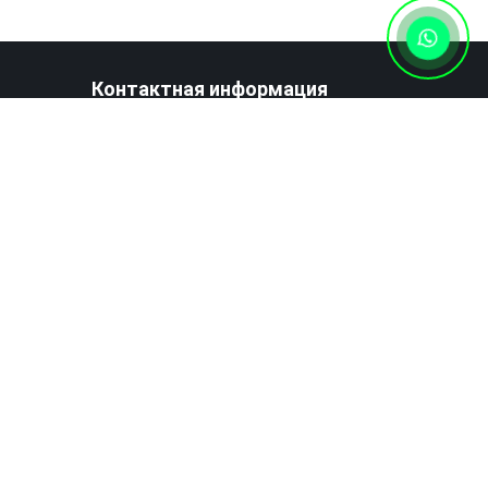
Контактная информация
+7 (727) 346 74 74
Написать нам сообщение
Наш
Наш
Мы
Мы
Facebook
Twitter
на
в
Youtube
Instagram
иложение