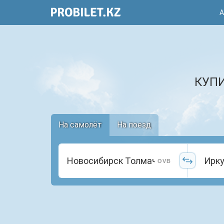
А
КУПИ
На самолёт
На поезд
OVB