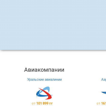
Авиакомпании
Уральские авиалинии
Аэ
от
101 899 тг
от
161