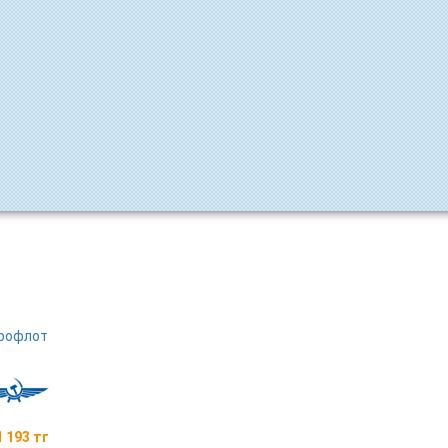
рофлот
 193 тг