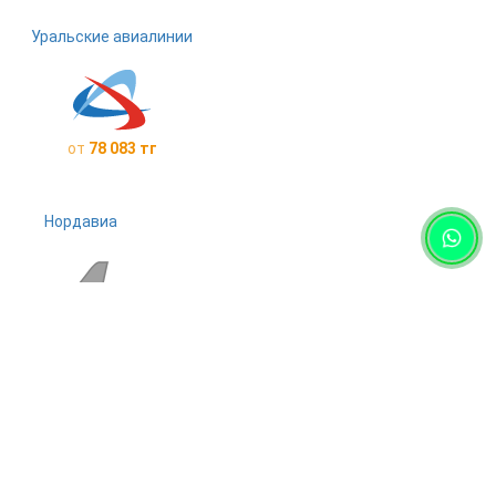
Уральские авиалинии
от
78 083 тг
Нордавиа
от
117 811 тг
Аэрофлот