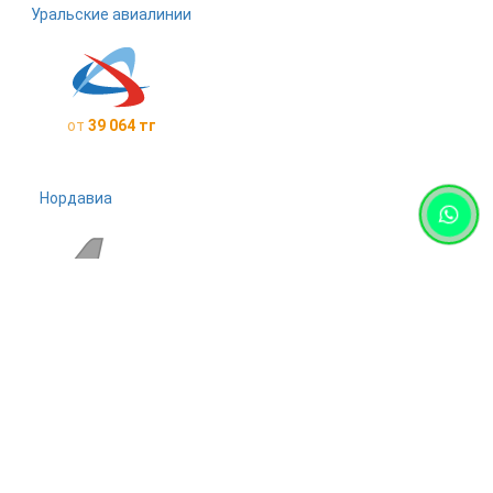
Уральские авиалинии
от
39 064 тг
Нордавиа
от
90 361 тг
Red Wings