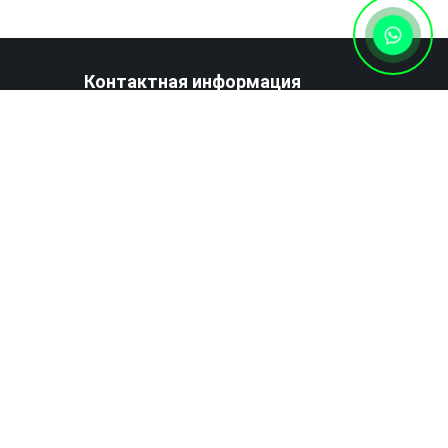
Контактная информация
+7 (727) 346 74 74
Написать нам сообщение
Наш
Наш
Мы
Мы
Facebook
Twitter
на
в
Youtube
Instagram
иложение