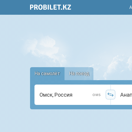
А
На самолёт
На поезд
OMS