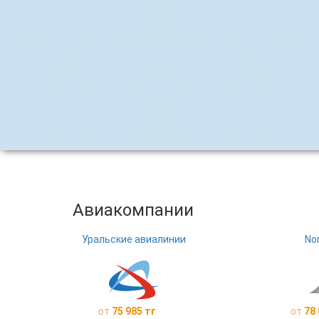
Авиакомпании
Уральские авиалинии
No
от
75 985 тг
от
78 