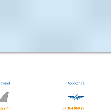
rdwind
Аэрофлот
829 тг
от
104 869 тг