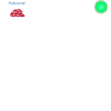
FlyArystan
от
92 781 тг
Для туриста
Новости
и
блог
Расписание поездов
Страхование
Помощь
Вопросы и ответы